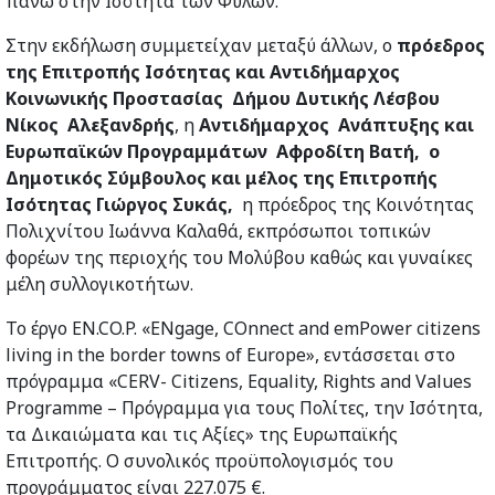
πάνω στην Ισότητα των Φύλων.
Στην εκδήλωση συμμετείχαν μεταξύ άλλων, ο
πρόεδρος
της Επιτροπής Ισότητας και Αντιδήμαρχος
Κοινωνικής Προστασίας Δήμου Δυτικής Λέσβου
Νίκος Αλεξανδρής
, η
Αντιδήμαρχος Ανάπτυξης και
Ευρωπαϊκών Προγραμμάτων Αφροδίτη Βατή, ο
Δημοτικός Σύμβουλος και μέλος της Επιτροπής
Ισότητας Γιώργος Συκάς,
η πρόεδρος της Κοινότητας
Πολιχνίτου Ιωάννα Καλαθά, εκπρόσωποι τοπικών
φορέων της περιοχής του Μολύβου καθώς και γυναίκες
μέλη συλλογικοτήτων.
Το έργο EN.CO.P. «ENgage, COnnect and emPower citizens
living in the border towns of Europe», εντάσσεται στο
πρόγραμμα «CERV- Citizens, Equality, Rights and Values
Programme – Πρόγραμμα για τους Πολίτες, την Ισότητα,
τα Δικαιώματα και τις Αξίες» της Ευρωπαϊκής
Επιτροπής. Ο συνολικός προϋπολογισμός του
προγράμματος είναι 227.075 €.