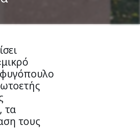
ίσει
«μικρό
σφυγόπουλο
ρωτοετής
ς
, τα
αση τους