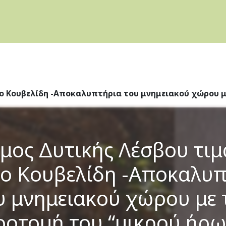
γο Κουβελίδη -Αποκαλυπτήρια του μνημειακού χώρου μ
μος Δυτικής Λέσβου τιμ
ο Κουβελίδη -Αποκαλυ
υ μνημειακού χώρου με 
ροτομή του “μικρού ήρω