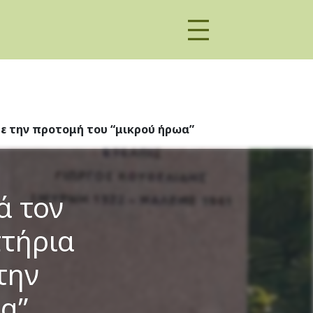
ε την προτομή του “μικρού ήρωα”
ά τον
πτήρια
την
α”