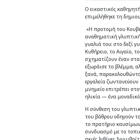
Ο εικαστικός καθηγητ
επιμελήθηκε τη δημιου
«Η προτομή του Κουβε
αναθηματική γλυπτική
γυαλιά του: στο δεξί 
Κυθήρειο, το Αιγαίο, τ
σχηματίζουν έναν σταυ
εξωράισε το βλέμμα, α
ξανά, παρακολουθώντας
εργαλεία ζωντανεύουν 
μνημείο επιτρέπει στο
ηλικία — ένα μοναδικό
Η σύνθεση του γλυπτικ
του βάθρου οδηγούν τ
το πρατήριο καυσίμων 
συνδυασμό με το τοπι
σκιές λιθίνες Ιγνιμβρ