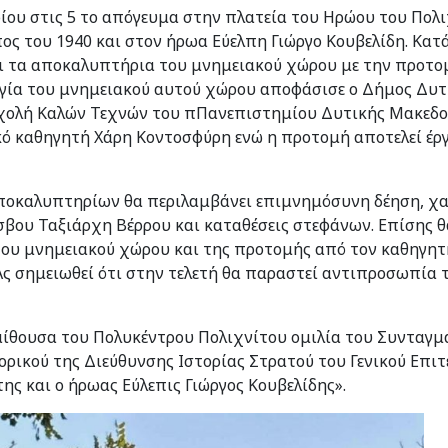
ίου στις 5 το απόγευμα στην πλατεία του Ηρώου του Πολι
ος του 1940 και στον ήρωα Εύελπη Γιώργο Κουβελίδη. Κατ
 τα αποκαλυπτήρια του μνημειακού χώρου με την προτο
ργία του μνημειακού αυτού χώρου αποφάσισε ο Δήμος Δυτ
χολή Καλών Τεχνών του πΠανεπιστημίου Δυτικής Μακεδο
κό καθηγητή Χάρη Κοντοσφύρη ενώ η προτομή αποτελεί έρ
αποκαλυπτηρίων θα περιλαμβάνει επιμνημόσυνη δέηση, χα
βου Ταξιάρχη Βέρρου και καταθέσεις στεφάνων. Επίσης θ
 του μνημειακού χώρου και της προτομής από τον καθηγη
Ας σημειωθεί ότι στην τελετή θα παραστεί αντιπροσωπία 
αίθουσα του Πολυκέντρου Πολιχνίτου ομιλία του Συνταγμ
ρικού της Διεύθυνσης Ιστορίας Στρατού του Γενικού Επιτ
ης και ο ήρωας Εύλεπις Γιώργος Κουβελίδης».