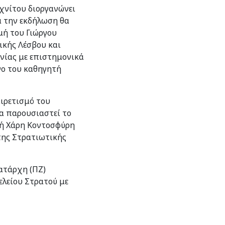
χνίτου διοργανώνει
ά την εκδήλωση θα
μή του Γιώργου
ικής Λέσβου και
νίας με επιστημονικά
γο του καθηγητή
ιρετισμό του
α παρουσιαστεί το
τή Χάρη Κοντοσφύρη
της Στρατιωτικής
ατάρχη (ΠΖ)
ελείου Στρατού με