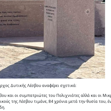
ρχος Δυτικής Λέσβου αναφέρει σχετικά:
ου και οι συμπατριώτες του Πολιχνιάτες αλλά και οι Μι
τικούς της Λέσβου τιμάνε, 84 χρόνια μετά την θυσία του, 
δη.