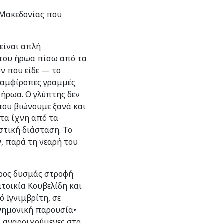
 Μακεδονίας που
είναι απλή
 του ήρωα πίσω από τα
ν που είδε — το
ες αμφίροπες γραμμές
 ήρωα. Ο γλύπτης δεν
που βιώνουμε ξανά και
 τα ίχνη από τα
στική διάσταση. Το
, παρά τη νεαρή του
προς δυσμάς στροφή
τοικία Κουβελίδη και
 Ιγνιμβρίτη, σε
μνημονική παρουσία•
ά αναρριχούμενες στο