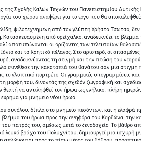
ής της Σχολής Καλών Τεχνών του Πανεπιστημίου Δυτικής
ργία του χώρου αναφέρει για το έργο που θα αποκαλυφθεί:
λίδη, φιλοτεχνημένη από τον γλύπτη Χρήστο Τσώτσο, δεν 
. Κατασκευασμένη από ορείχαλκο, αναδεικνύει το βλέμμα
γυαλί αποτυπώνονται οι ορίζοντες των τελευταίων θαλασσώ
ο Ιόνιο και το Κρητικό πέλαγος. Στο αριστερό, οι σπασμέν
ρό, αναδεικνύοντας τη στιγμή και την πτώση του νεαρού
λλά συνέθεσε την κακοτοπιά του θανάτου σαν μια στιγμή 
 το γλυπτικό πορτρέτο. Οι γραμμικές υπογραμμίσεις και
τη μορφή του, δίνοντάς της σχεδόν ζωγραφική και σχεδια
ν θεατή να αντιληφθεί τον ήρωα ως ενήλικο, πλήρη ημερών
 εύρημα για μνημείο νέου ήρωα.
ού συνόλου, δίπλα στο μνημείο πεσόντων, και η ελαφρά 
ο βλέμμα του ήρωα προς την ανηφόρα του Καρδώνα, την κα
του πατρός του, αμέσως μετά το ξενοδοχείο. Το βάθρο από
κό λευκό βράχο του Πολυχνίτου, δημιουργεί μια ισχυρή 
ίτη απλώνονται προς το πίσω μέρος του βάθρου, προοπτικ