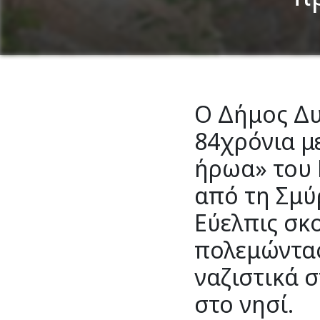
Ο Δήμος Δυ
84χρόνια με
ήρωα» του 
από τη Σμύ
Εύελπις σκ
πολεμώντας
ναζιστικά 
στο νησί.