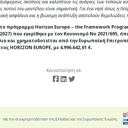
 διάφορους σκοπούς και καλύπτουν τις ανάγκες των τοπικών κ
αυτού του μοντέλου είναι σημαντική. Για ένα νησί όπως η Λέσ
ιακή ασφάλεια και η βιώσιμη ανάπτυξη αποτελούν θεμελιώδεις 
στο πρόγραμμα
Horizon
Europe
–
the
Framework
Progr
2027) που εγκρίθηκε με τον Κανονισμό Νο 2021/695, ό
λιο και
χρηματοδοτείται από την Ευρωπαϊκή Επιτροπή
ατος
HORIZON
EUROPE
, με 4.996.642,01 €.
Κοινοποίηση σε: