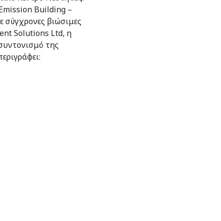
mission Building –
ε σύγχρονες βιώσιμες
t Solutions Ltd, η
συντονισμό της
περιγράφει: