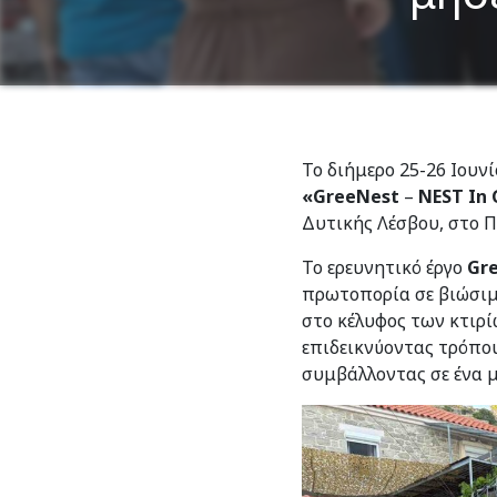
Το διήμερο 25-26 Ιου
«GreeNest
–
NEST In 
Δυτικής Λέσβου, στο Π
Το ερευνητικό έργο
Gr
πρωτοπορία σε βιώσιμε
στο κέλυφος των κτιρί
επιδεικνύοντας τρόπο
συμβάλλοντας σε ένα μ