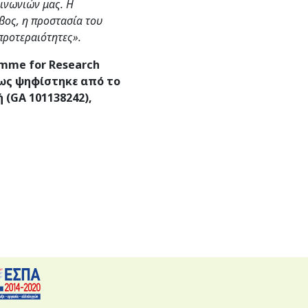
οινωνιών μας. Η
βος, η προστασία του
προτεραιότητες
».
amme
for
Research
πως ψηφίστηκε από το
 (
GA
101138242),