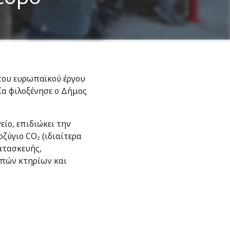
του ευρωπαϊκού έργου
ία φιλοξένησε ο Δήμος
ίο, επιδιώκει την
ζύγιο CO₂ (ιδιαίτερα
κατασκευής,
μπών κτηρίων και