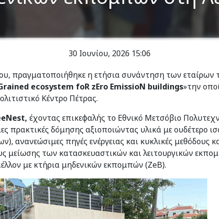
30 Ιουνίου, 2026
15:06
νίου, πραγματοποιήθηκε η ετήσια συνάντηση των εταίρων 
Grained ecosystem foR zEro EmissioN buildings
»την οπο
ολιτιστικό Κέντρο Πέτρας.
eeNest,
έχοντας επικεφαλής το Εθνικό Μετσόβιο Πολυτεχνε
ς πρακτικές δόμησης αξιοποιώντας υλικά με ουδέτερο ισο
ων), ανανεώσιμες πηγές ενέργειας και κυκλικές μεθόδους 
υς μείωσης των κατασκευαστικών και λειτουργικών εκπο
έλλον με κτήρια μηδενικών εκπομπών (ZeB).