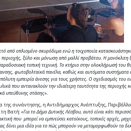
λετό από οπλισμένο σκυρόδεμα ενώ η τοιχοποιία κατασκευάστηκ
 περιοχής, ξύλο και μόνωση από μαλλί προβάτου. Η μονόκλιτη 
παραδοσιακή τοπική τεχνική. Το κτήριο στην ολοκλήρωσή του θ
ανσης, φωτοβολταϊκά πανέλα, καθώς και αυτόματα συστήματα
πόλυτη εμπειρία άνεσης για τους χρήστες. Ο σχεδιασμός του ε
υλικά που αντανακλούν την ιδιαίτερη ταυτότητα της περιοχής κ
κά υπεύθυνης στάσης».
ία της συνάντησης, η Αντιδήμαρχος Ανάπτυξης, Περιβάλλ
τη Βατή:
«
Για το Δήμο Δυτικής Λέσβου, αυτό είναι κάτι περισσ
ακτική που μπορεί να εμπνεύσει κατοίκους, τοπικές αρχές, μηχα
 Μας δίνει μια ιδέα για το πώς μπορούν να μεταμορφωθούν τα δ