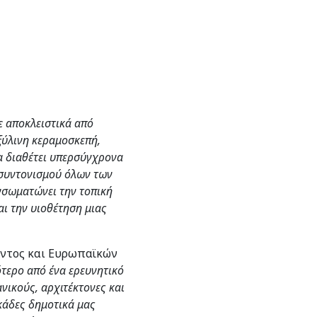
ε αποκλειστικά από
ξύλινη κεραμοσκεπή,
α διαθέτει υπερσύγχρονα
 συντονισμού όλων των
νσωματώνει την τοπική
αι την υιοθέτηση μιας
οντος και Ευρωπαϊκών
ότερο από ένα ερευνητικό
νικούς, αρχιτέκτονες και
εκάδες δημοτικά μας