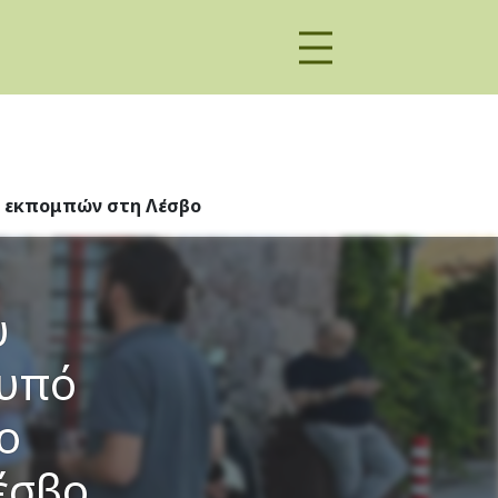
ν εκπομπών στη Λέσβο
υ
 υπό
ο
έσβο