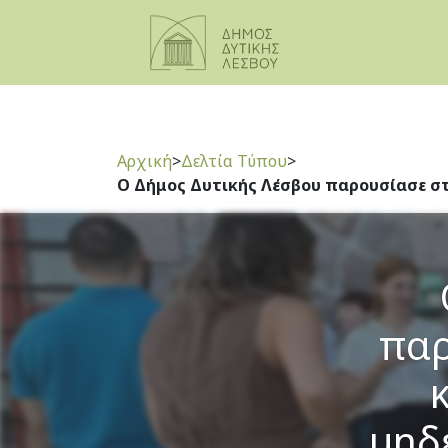
Αρχική
>
Δελτία Τύπου
>
Ο Δήμος Δυτικής Λέσβου παρουσίασε σ
παρ
μηδ