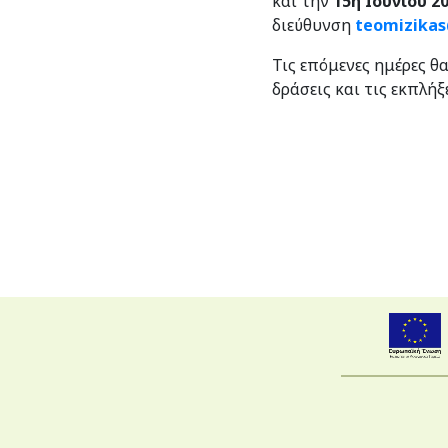
και την
15η Ιουνίου 2
διεύθυνση
teomizika
Τις επόμενες ημέρες θ
δράσεις και τις εκπλήξ