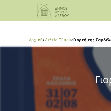
Αρχική
>
Δελτία Τύπου
>
Γιορτή της Σαρδέλ
Γιο