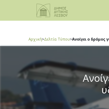
Αρχική
>
Δελτία Τύπου
>
Ανοίγει ο δρόμος 
Ανοίγ
υ