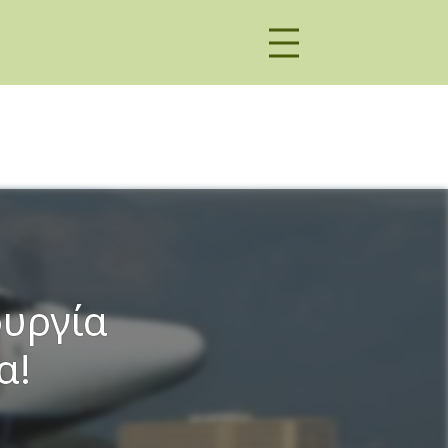
ουργία
α!