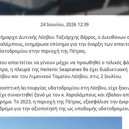
24 Ιουνίου, 2026
12:39
Δήμαρχο Δυτικής Λέσβου Ταξιάρχης Βέρρος, ο Διευθύνων σ
ραλάμπους, ενημέρωσε επίσημα για την έναρξη των απαιτ
δατοδρομίου στην περιοχή της Πέτρας.
που απαιτείται να γίνουν μέχρι να προωθηθεί ο τελικός φ
ρα, η πλευρά της Hellenic Seaplanes θα έχει διαδικτυακή
βου και του Λιμενικού Ταμείου Λέσβου, στις 2 Ιουλίου.
ροοπτική λειτουργίας υδατοδρομίου στη Λέσβου, είχε ξεκιν
ίχε συναντηθεί ξανά με τον κ. Χαραλάμπους και έβαλαν από
ίρημα. Το 2023, η περιοχή της Πέτρας, εξασφάλισε την έγκ
 δρόμο για την αξιοποίησή της ως υποδομής υδατοδρομίου