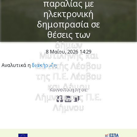
παραλίας με
ηλεκτρονική
δημοπρασία σε
θέσεις των
δήμων
8 Μαΐου, 2026
14:29
Μυτιλήνης και
Δυτικής Λέσβου
Αναλυτικά η
διακήρυξη
της Π.Ε. Λέσβου
και Δήμου
Κοινοποίηση σε:
Λήμνου της Π.Ε.
Λήμνου