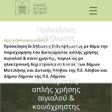
Πρόσκληση
Εκδήλωσης
Αρχική
>
Ανακοινώσεις
>
Ενδιαφέροντος
Πρόσκληση Εκδήλωσης Ενδιαφέροντος με θέμα την
παραχώρηση του δικαιώματος απλής χρήσης
με θέμα την
αιγιαλού & κοινόχρηστης παραλίας με
παραχώρηση
ηλεκτρονική δημοπρασία σε θέσεις των δήμων
του
Μυτιλήνης και Δυτικής Λέσβου της Π.Ε. Λέσβου και
Δήμου Λήμνου της Π.Ε. Λήμνου
δικαιώματος
απλής χρήσης
αιγιαλού &
κοινόχρηστης